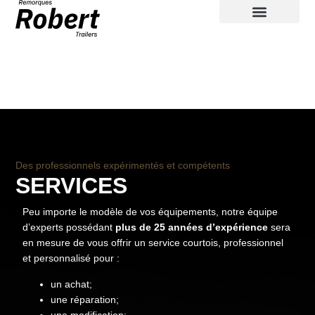
Remorques neuves
Remorques usagées
Contactez-nous
Des professionnels expérimentés et compétents
SERVICES
Peu importe le modèle de vos équipements, notre équipe
d’experts possédant
plus de 25 années d’expérience
sera
en mesure de vous offrir un service courtois, professionnel
et personnalisé pour :
un achat;
une réparation;
une modification;